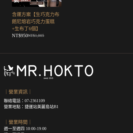
含運方案【生巧克力布
朗尼熔岩巧克力蛋糕
+生布丁6個】
NT$
950
NT$
1,005
原
目
始
前
價
價
格：
格：
NT$1,005。
NT$950。
｜營業資訊｜
聯絡電話：07-2361109
營業地點：
捷運站美麗島站B1
｜營業時間｜
週一至週四 10:00-19:00