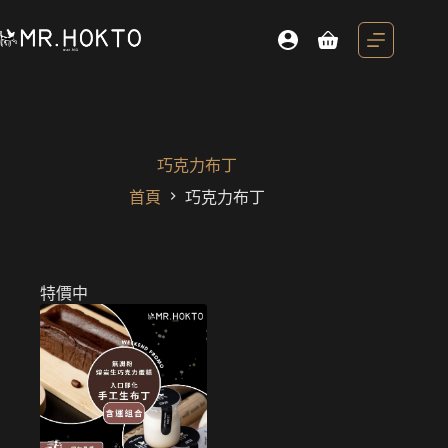
跳
至
購
主
物
要
車
內
容
巧克力布丁
首頁
巧克力布丁
特價中