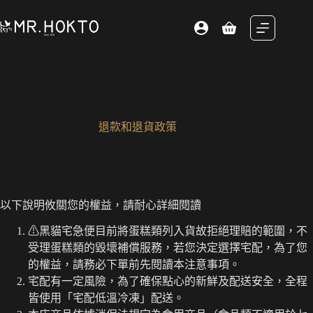
跳
至
購
主
物
要
車
內
容
退款和退貨政策
以下說明攸關您的權益，請耐心詳細閱讀
⚠黑貓宅急便目前將蛋糕類列入貨故拒絕理賠的範圍，不
受理蛋糕類的毀壞補償服務，若您決定選擇宅配，為了您
的權益，請務必下單前先閱讀本注意事項。
宅配有一定風險，為了確保點心的新鮮及配送安全，全程
皆使用「宅配低溫冷凍」配送。