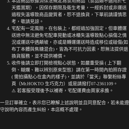
本店商品依據消保法規定為食用商品（食品類不適用於七
天鑑賞期），因保存期限及衛生考量，一經拆封或非運送
過程失溫導致商品變質者，恕不退換貨，下單前請謹慎思
考，敬請見諒。
宅配有一定風險，在包裝上，都經過加強固定，但車體運
送途中無法避免宅配車晃動或冰櫃失溫導致點心損傷之情
況或運送中遇顛坡，亦或是轉運運送時造成移位或碰傷(如
布丁本體與焦糖混合)，皆為不可抗力因素，恕無法提供退
換貨服務，並不提供補償。
收件後請立即打開檢視點心狀態，如嚴重受損 ( 上下翻
倒、糊爛、難以辨別原來型態）請在第一時間內拍照存證
( 需拍攝點心在盒內的樣子)，並請於「當天」聯繫粉絲專
頁（Mr.HOKTO 生巧克力）或是請撥打07-2361109。
⚠️ 若客服受理後予以補寄，宅配運費由買家承擔。
一旦訂單確立，表示您已瞭解上述說明並且同意配合，若未能遵
守說明內容而產生糾紛，本店概不處理。