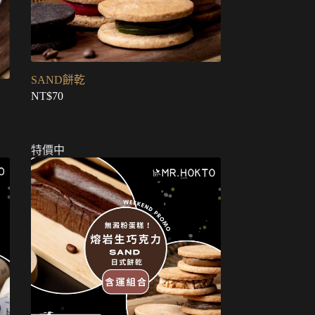
SAND餅乾
NT$
70
特價中