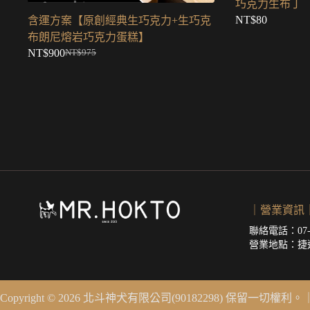
巧克力生布丁
NT$
80
含運方案【原創經典生巧克力+生巧克
布朗尼熔岩巧克力蛋糕】
NT$
900
NT$
975
原
目
始
前
價
價
格：
格：
NT$975。
NT$900。
｜營業資訊
聯絡電話：07-2
營業地點：
捷
Copyright © 2026 北斗神犬有限公司(90182298) 保留一切權