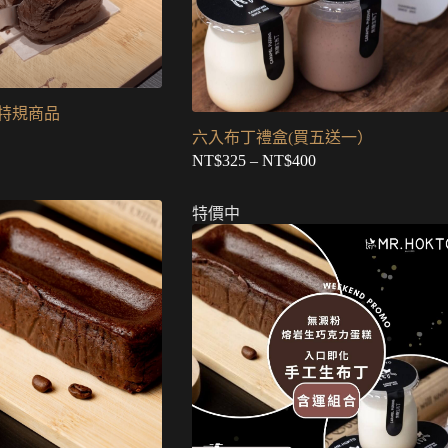
 特規商品
六入布丁禮盒(買五送一）
NT$
325
–
NT$
400
價
格
範
特價中
圍：
NT$325
到
NT$400