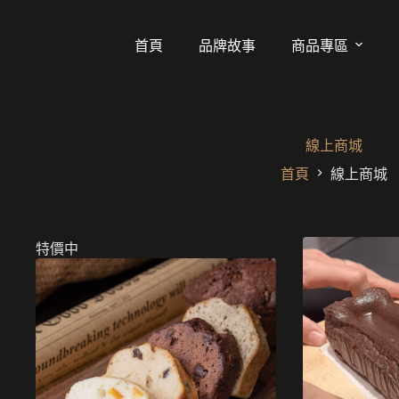
跳
至
首頁
品牌故事
商品專區
主
要
內
容
線上商城
首頁
線上商城
特價中