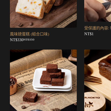
受保護的內容:
NT$
1
風味磅蛋糕 (組合口味)
NT$
330
NT$
350
原
目
始
前
價
價
格：
格：
NT$350。
NT$330。