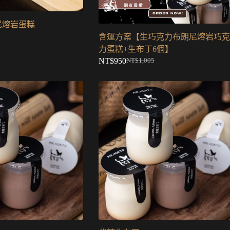
尼熔岩蛋糕
含運方案【生巧克力布朗尼熔岩巧克
力蛋糕+生布丁6個】
NT$
950
NT$
1,005
原
目
始
前
價
價
格：
格：
NT$1,005。
NT$950。