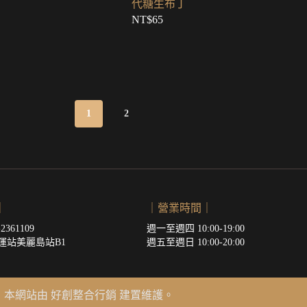
代糖生布丁
NT$
65
1
2
｜
｜營業時間｜
361109
週一至週四 10:00-19:00
運站美麗島站B1
週五至週日 10:00-20:00
利。｜本網站由
好創整合行銷
建置維護。