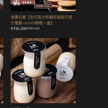
含運方案【生巧克力布朗尼熔岩巧克
力蛋糕+SAND餅乾一盒】
NT$
1,000
NT$
1,125
原
目
始
前
價
價
格：
格：
NT$1,125。
NT$1,000。