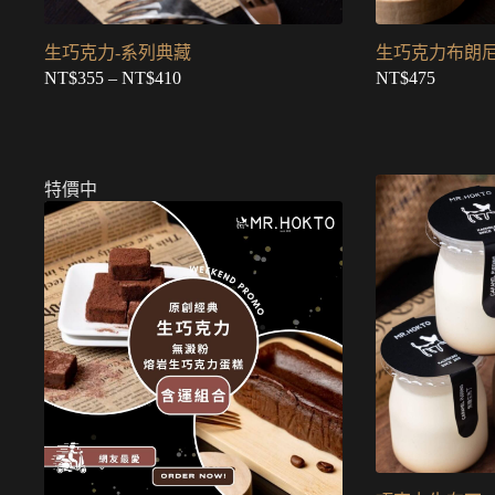
生巧克力-系列典藏
生巧克力布朗
NT$
355
–
NT$
410
NT$
475
價
格
範
圍：
NT$355
特價中
到
NT$410