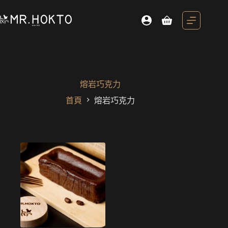
跳
至
購
主
物
要
車
內
容
熔岩巧克力
首頁
熔岩巧克力