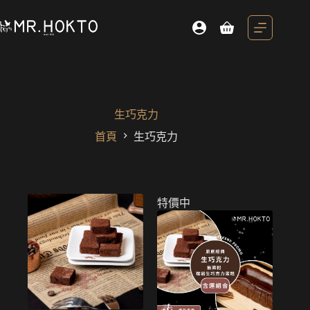
跳
至
購
主
物
要
車
內
容
生巧克力
首頁
生巧克力
特價中